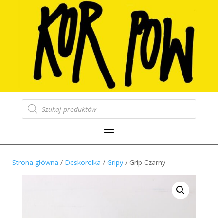
Wyszukiwarka
produktów
Strona główna
/
Deskorolka
/
Gripy
/ Grip Czarny