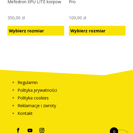
Mefedron XPU LITE korpow
Pro
350,00
zł
100,00
zł
Wybierz rozmiar
Wybierz rozmiar
Ten
Ten
produkt
produkt
ma
ma
wiele
wiele
wariantów.
wariantów.
Opcje
Opcje
Regulamin
można
można
Polityka prywatności
wybrać
wybrać
Polityka cookies
na
na
Reklamacje i zwroty
stronie
stronie
Kontakt
produktu
produktu
0